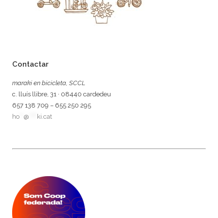
Contactar
maraki en bicicleta, SCCL
c. lluís llibre, 31 · 08440 cardedeu
657 138 709 – 655 250 295
ho
**
@
****
ki.cat